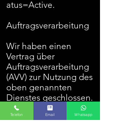
atus=Active.
Auftragsverarbeitung
Wir haben einen
Vertrag über
Auftragsverarbeitung
(AVV) zur Nutzung des
oben genannten
Dienstes geschlossen.
Hierbei handelt es
Telefon
Email
Whatsapp
sich um einen
datenschutzrechtlich
vorgeschriebenen